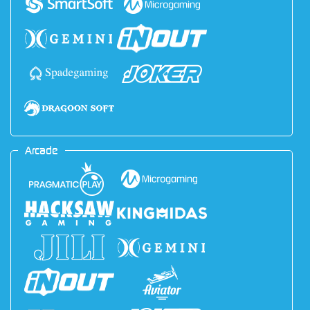
Arcade