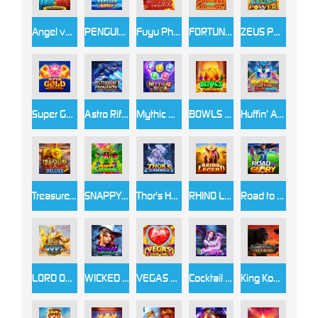
Angel vs Devil Ultimate Goal Showdown
PENGUIN QUEST
Fuyu Phoenix
FORTUNE GOD BLESSING
ZEUS POWER
Super Gold Arowana
Astro Rift Bonanza
Mythic Gems: Five Realms
BOWLS OF FORTUNE
Huffin’ And Puffin’ Ultra Wheel
Treasure Train Deluxe
SNAPPY CARNIVAL
Thor's Hammer
RHINO LEGEND
Road to Glory
LORD OF THE GODS
WICKED RICHES
VEGAS CASH LINK
Cocktail City
King Kong Treasure