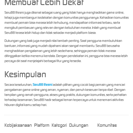
Membuat Lebih Dekat
Seru88 Resmi juga dikenal sebagai ruang yang tidak hanya menghadirkan game online,
tetapi juga membangun kedekatan dengan komunitas penggunanya. Kehadiran komunitas
membuat pemain bisa merasa lebih terhubung, mendapatkan informasi terbaru, serta
mengikuti pembaruan yang relevan dengan kebutuhan mereka. Inilah yang membuat
Seru88 terasa lebih hidup dan tidak sekadar menjadi platform biasa.
Dukungan yang baik juga menjadi nilai tambah penting. Saat pengguna membutuhkan
bantuan, informasi yang mudah dipahami akan sangat membantu. Seru88 berusaha
menghadirkan pengalaman yang lebih sederhana, sehingga pemain tidak merasa
ditinggalkan ketika menemui kendala. Dengan pendekatan ini, pengguna bisa merasa lebih
percaya diri saat menjelajahi berbagai fitur yang tersedia.
Kesimpulan
Secara keseluruhan,
Seru88 Resmi
adalah pilihan yang cocok bagi pemain yang mencari
pengalaman game online yang aman, nyaman, dan penuh keseruan tanpa ribet. Dengan
tampilan yang ramah pengguna, akses yang praktis, dukungan komunitas, serta perhatian
terhadap keamanan, Seru88 hadir sebagai teman terpercaya untuk menemani aktivitas
hiburan digital kamu setiap hari.
Kebijaksanaan
Platform
Kategori
Dukungan
Komunitas