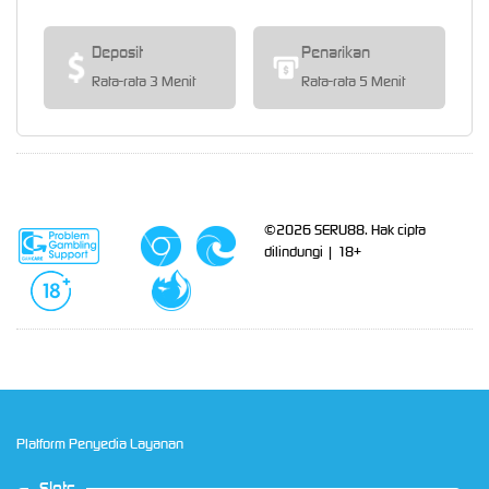
Deposit
Penarikan
Rata-rata 3 Menit
Rata-rata 5 Menit
Tanggung Jawab
Browser Yang
Bermain
Didukung
©2026 SERU88. Hak cipta
dilindungi | 18+
Platform Penyedia Layanan
Slots