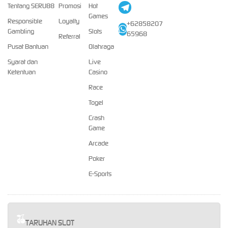
Tentang SERU88
Promosi
Hot
Games
Responsible
Loyalty
+62858207
Gambling
Slots
65968
Referral
Pusat Bantuan
Olahraga
Syarat dan
Live
Ketentuan
Casino
Race
Togel
Crash
Game
Arcade
Poker
E-Sports
TARUHAN SLOT