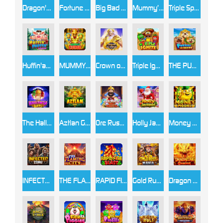
Dragon's Blaze Link
Fortune Gold Pots
Big Bad Wolf
Mummy’s Treasure Quest
Triple Spin Xtreme
Huffin'and Puffin'Jackpot
MUMMY'S CURSE
Crown of Olympus
Triple Ignite
THE PUPPIES IN EGYPT
The Hallowin Bats
Aztlan Gems
Ore Rush: Cart Collector
Holly Jackpot
Money Piggies
INFECTED ZONE
THE FLAME CITY
RAPID FIRE BLAST
Gold Rush Mania
Dragon Link Collection