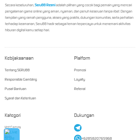
Secara keseluruhan,
Seru88 Resmi
adalah pilihan yang cocok bagi pemain yang mencari
pengalaman game online yang aman, nyaman, dan penuh keseruan tanpa ribet. Dengan
tampilan yang ramah pengguna, akses yang praktis, dukungan komunitas, serta perhatian
terhadap keamanan, Seru88 hadir sebagai teman terpercaya untuk menemani aktivitas
hiburan digital kamu setiap hari.
Kebijaksanaan
Platform
Tentang SERU88
Promosi
Responsible Gambling
Loyalty
Pusat Bantuan
Referral
Syarat dan Ketentuan
Kategori
Dukungan
Hot Games
Slots
+6285820765968