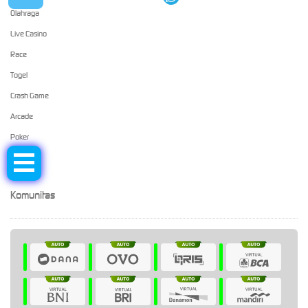
Olahraga
Live Casino
Race
Togel
Crash Game
Arcade
Poker
E-Sports
Komunitas