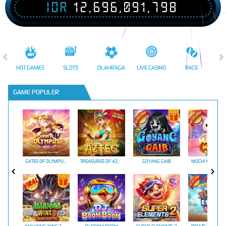
IDR
12,696,091,798
HOT GAMES
SLOTS
OLAHRAGA
LIVE CASINO
RACE
GAME POPULER
GATES OF OLYMPUS POP
TREASURES OF AZTEC
GOYANG GAIB
MOCHI MANIA 1