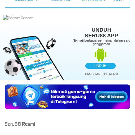
MAHJONG WINS 3 – BLACK SCATTER
DJ BOOM BOOM
SUPER ELEMENTS 2
PIRATE QUEST 1
UNDUH
SERU88 APP
Nikmati berbagai permainan dalam satu
genggaman
UNDUH
PANDUAN INSTALASI
Seru88 Resmi