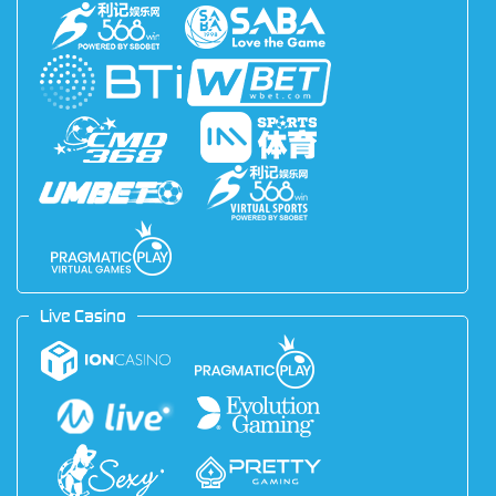
Live Casino