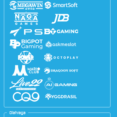
Olahraga