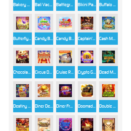
Bakery Bonanza
Bali Vacation
Battleground Royale
Bikini Paradise
Buffalo Win
Butterfly Blossom
Candy Bonanza
Candy Burst
Captain's Bounty
Cash Mania
Chocolate Deluxe
Circus Delight
Cruise Royale
Crypto Gold
Dead Man's Riches
Destiny of Sun and Moon
Diner Delights
Diner Frenzy Spins
Doomsday Rampage
Double Fortune