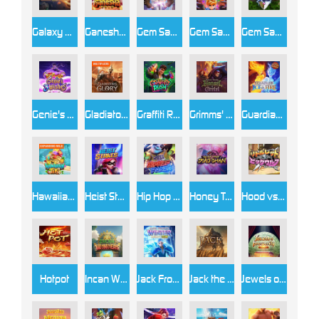
Galaxy Miner
Ganesha Gold
Gem Saviour
Gem Saviour Conquest
Gem Saviour Sword
Genie's 3 Wishes
Gladiator's Glory
Graffiti Rush
Grimms' Bounty: Hansel & Gretel
Guardians of Ice and Fire
Hawaiian Tiki
Heist Stakes
Hip Hop Panda
Honey Trap of Diao Chan
Hood vs Wolf
Hotpot
Incan Wonders
Jack Frost's Winter
Jack the Giant Hunter
Jewels of Prosperity