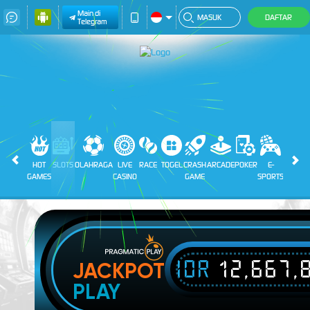
Main di
MASUK
DAFTAR
Telegram
HOT
SLOTS
OLAHRAGA
LIVE
RACE
TOGEL
CRASH
ARCADE
POKER
E-
PROMO
GAMES
CASINO
GAME
SPORTS
IDR
12,667,
JACKPOT
PLAY