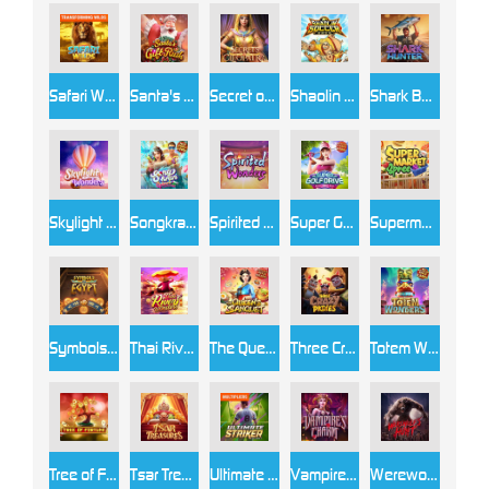
Safari Wilds
Santa's Gift Rush
Secret of Cleopatra
Shaolin Soccer
Shark Bounty
Skylight Wonders
Songkran Splash
Spirited Wonders
Super Golf Drive
Supermarket Spree
Symbols of Egypt
Thai River Wonders
The Queen's Banquet
Three Crazy Piggies
Totem Wonders
Tree of Fortune
Tsar Treasures
Ultimate Striker
Vampire's Charm
Werewolf's Hunt