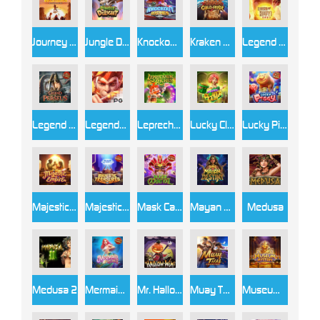
Journey to the Wealth
Jungle Delight
Knockout Riches
Kraken Gold Rush
Legend of Hou Yi
Legend of Perseus
Legendary Monkey King
Leprechaun Riches
Lucky Clover Riches
Lucky Piggy
Majestic Empire
Majestic Treasures
Mask Carnival
Mayan Destiny
Medusa
Medusa 2
Mermaid Riches
Mr. Hallow-Win
Muay Thai Champion
Museum Wonders