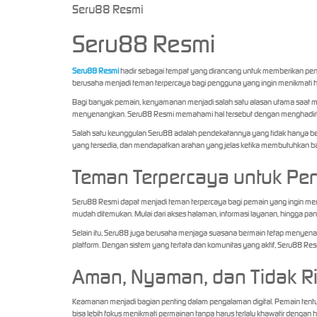
Seru88 Resmi
Seru88 Resmi
Seru88 Resmi
hadir sebagai tempat yang dirancang untuk memberikan peng
berusaha menjadi teman terpercaya bagi pengguna yang ingin menikmati hib
Bagi banyak pemain, kenyamanan menjadi salah satu alasan utama saat me
menyenangkan. Seru88 Resmi memahami hal tersebut dengan menghadirkan 
Salah satu keunggulan Seru88 adalah pendekatannya yang tidak hanya be
yang tersedia, dan mendapatkan arahan yang jelas ketika membutuhkan
Teman Terpercaya untuk Pe
Seru88 Resmi dapat menjadi teman terpercaya bagi pemain yang ingin meni
mudah ditemukan. Mulai dari akses halaman, informasi layanan, hingga 
Selain itu, Seru88 juga berusaha menjaga suasana bermain tetap menyena
platform. Dengan sistem yang tertata dan komunitas yang aktif, Seru88 
Aman, Nyaman, dan Tidak Ri
Keamanan menjadi bagian penting dalam pengalaman digital. Pemain tentu 
bisa lebih fokus menikmati permainan tanpa harus terlalu khawatir dengan