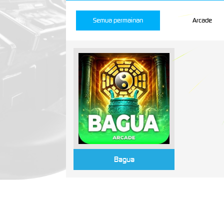
Semua permainan
Arcade
Bagua