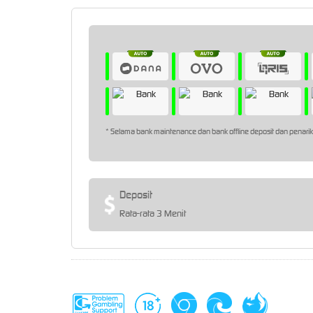
* Selama bank maintenance dan bank offline deposit dan penarik
Deposit
Rata-rata 3 Menit
Tanggung Jawab Bermain
Browser Yang Didukung