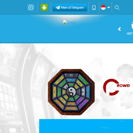
Main di Telegram
HOT