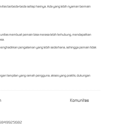
tivitas berbeda-beda setiap harinya. Ada yang lebih nyaman bermain
munitas membuat pemain bisa merasa lebih terhubung, mendapatkan
asa.
menghadirkan pengalaman yang lebih sederhana, sehingga pemain tidak
ngan tampilan yang ramah pengguna, akses yang praktis, dukungan
n
Komunitas
5849925682